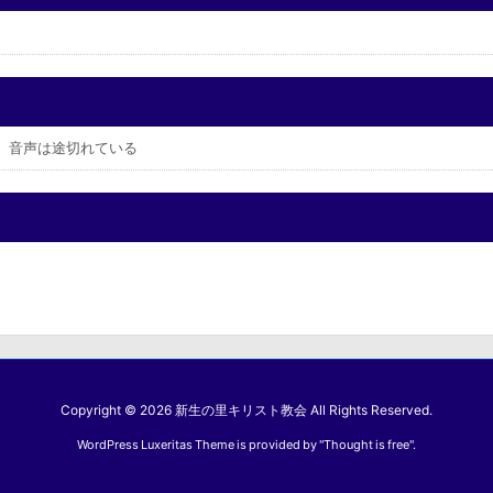
ジ 音声は途切れている
Copyright ©
2026
新生の里キリスト教会
All Rights Reserved.
WordPress Luxeritas Theme is provided by "
Thought is free
".