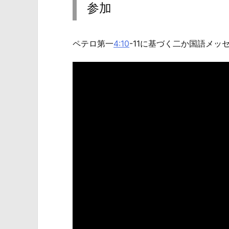
参加
ペテロ第一
4:10
​-11に基づく二か国語メッ