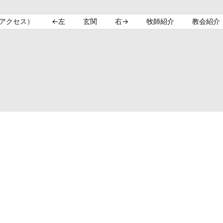
（アクセス）
←左
玄関
右→
牧師紹介
教会紹介